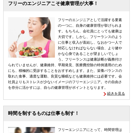
フリーのエンジニアこそ健康管理が大事！
フリーのエンジニアとして活躍する要素
の一つに、自身の健康管理が挙げられま
す。もちろん、会社員にとっても健康は
大切です。しかし、フリーランスのよう
に仕事と収入が直結し、なおかつ一人で
対応しなければならない場合、より健や
かな心身であることが望ましいでしょ
う。フリーランスは健康診断が義務付け
られていませんが、健康維持、早期発見、医療費控除の特例適用のため
にも、積極的に受診することをおすすめします。また、栄養バランスの
取れた食事、適度な運動、良質な睡眠なども健康維持には必要です。会
社員よりもストレスが少ないイメージのフリーエンジニア。その自由さ
を存分に活かすには、自らの健康管理がポイントとなります。
続きを見る
時間を制するものは仕事も制す！
フリーエンジニアにとって、時間管理は