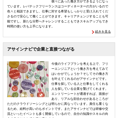
個々にあった働き方ができるようになっ
ています。レバテックフリーランスはコーディネーターの方がいるので
色々と相談できますし、仕事に対する希望もしっかりと受け入れてくだ
さるので安心して働くことができます。キャリアチェンジすることも可
能ですし、新たな分野へチャレンジすることもできスキルアップもでき
時間の使い方も上手になります。
続きを見る
アサインナビで企業と直接つながる
今後のライフプランを考える上で、フリ
ーエンジニアという働き方を考えてみて
はいかがでしょうか？そしてその働き方
を叶えてくれるのがアサインナビです。
仕事を探している人と仕事をしてくれる
人を探している企業を繋げてくれます。
エントリーシートが通過すれば、面接が
あり、リアルな顔合わせがあるところが
ただのクラウドソーシングとは明らかに異なっています。責任も重くな
るため、給料が高いのもポイントです。またアサインナビでは研修や交
流といったイベントも多く開催しているので、自分の知識やスキルの向